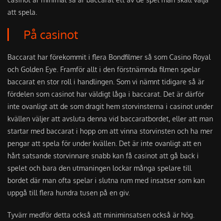
att spela.
På casinot
Baccarat har förekommit i flera Bondfilmer så som Casino Royal
och Golden Eye. Framför allt i den förstnämnda filmen spelar
baccarat en stor roll i handlingen. Som vi nämnt tidigare så är
fördelen som casinot har väldigt låga i baccarat. Det är därför
inte ovanligt att de som dragit hem storvinsterna i casinot under
kvällen väljer att avsluta denna vid baccaratbordet, eller att man
startar med baccarat i hopp om att vinna storvinsten och ha mer
pengar att spela för under kvällen. Det är inte ovanligt att en
hårt satsande storvinnare snabb kan få casinot att gå back i
spelet och bara den utmaningen lockar många spelare till
bordet där man ofta spelar i slutna rum med insatser som kan
uppgå till flera hundra tusen på en giv.
Tyvärr medför detta också att miniminsatsen också är hög.